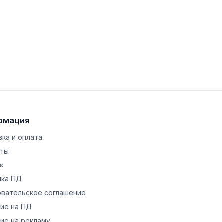
рмация
ка и оплата
кты
s
ика ПД
овательское соглашение
ие на ПД
ие на рекламу